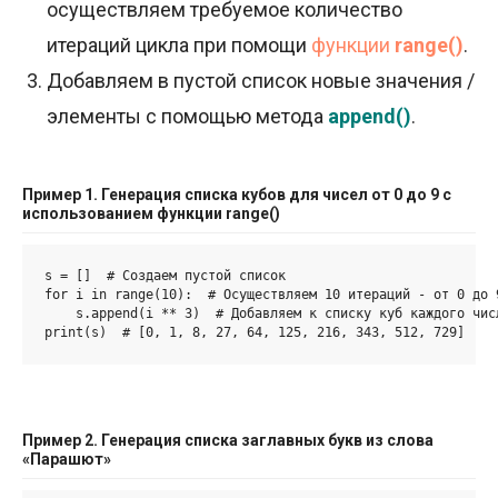
осуществляем требуемое количество
итераций цикла при помощи
функции
range()
.
Добавляем в пустой список новые значения /
элементы с помощью метода
append
()
.
Пример 1. Генерация списка кубов для чисел от 0 до 9 с
использованием функции range()
s = []  # Создаем пустой список

for i in range(10):  # Осуществляем 10 итераций - от 0 до 9
    s.append(i ** 3)  # Добавляем к списку куб каждого числ
print(s)  # [0, 1, 8, 27, 64, 125, 216, 343, 512, 729]
Пример 2. Генерация списка заглавных букв из слова
«Парашют»