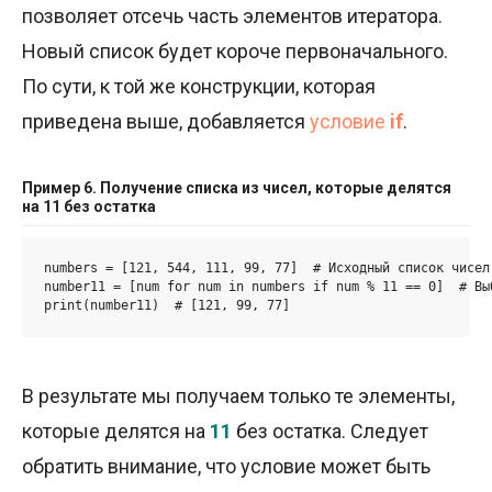
позволяет отсечь часть элементов итератора.
Новый список будет короче первоначального.
По сути, к той же конструкции, которая
приведена выше, добавляется
условие
if
.
Пример 6. Получение списка из чисел, которые делятся
на 11 без остатка
numbers = [121, 544, 111, 99, 77]  # Исходный список чисел

number11 = [num for num in numbers if num % 11 == 0]  # Вы
print(number11)  # [121, 99, 77]
В результате мы получаем только те элементы,
которые делятся на
11
без остатка. Следует
обратить внимание, что условие может быть