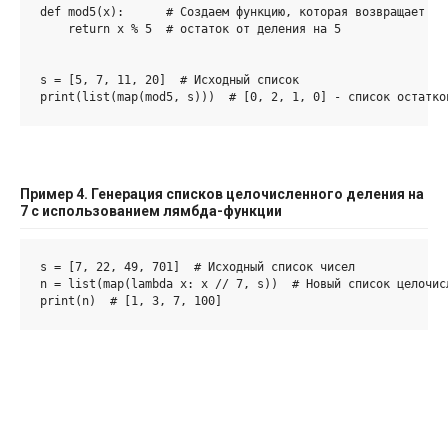
def mod5(x):      # Создаем функцию, которая возвращает

    return x % 5  # остаток от деления на 5

s = [5, 7, 11, 20]  # Исходный список

print(list(map(mod5, s)))  # [0, 2, 1, 0] - список остатко
Пример 4. Генерация списков целочисленного деления на
7 с использованием лямбда-функции
s = [7, 22, 49, 701]  # Исходный список чисел

n = list(map(lambda x: x // 7, s))  # Новый список целочисл
print(n)  # [1, 3, 7, 100]