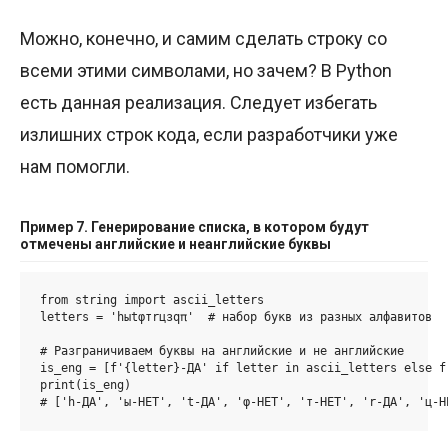
Можно, конечно, и самим сделать строку со
всеми этими символами, но зачем? В Python
есть данная реализация. Следует избегать
излишних строк кода, если разработчики уже
нам помогли.
Пример 7. Генерирование списка, в котором будут
отмечены английские и неанглийские буквы
from string import ascii_letters

letters = 'hыtφтrцзqπ'  # набор букв из разных алфавитов

# Разграничиваем буквы на английские и не английские

is_eng = [f'{letter}-ДА' if letter in ascii_letters else f
print(is_eng)

# ['h-ДА', 'ы-НЕТ', 't-ДА', 'φ-НЕТ', 'т-НЕТ', 'r-ДА', 'ц-Н