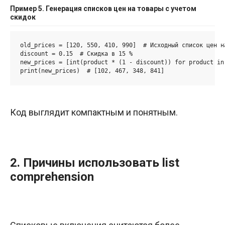
Пример 5. Генерация списков цен на товары с учетом
скидок
old_prices = [120, 550, 410, 990]  # Исходный список цен на
discount = 0.15  # Скидка в 15 %

new_prices = [int(product * (1 - discount)) for product in
print(new_prices)  # [102, 467, 348, 841]
Код выглядит компактным и понятным.
2. Причины использовать list
comprehension