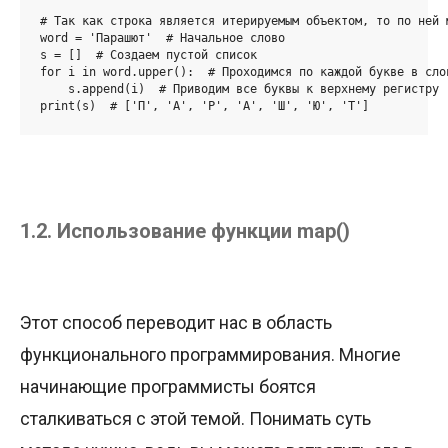
# Так как строка является итерируемым объектом, то по ней м
word = 'Парашют'  # Начальное слово

s = []  # Создаем пустой список

for i in word.upper():  # Проходимся по каждой букве в слов
    s.append(i)  # Приводим все буквы к верхнему регистру

print(s)  # ['П', 'А', 'Р', 'А', 'Ш', 'Ю', 'Т']
1.2. Использование функции map()
Этот способ переводит нас в область
функционального программирования. Многие
начинающие программисты боятся
сталкиваться с этой темой. Понимать суть