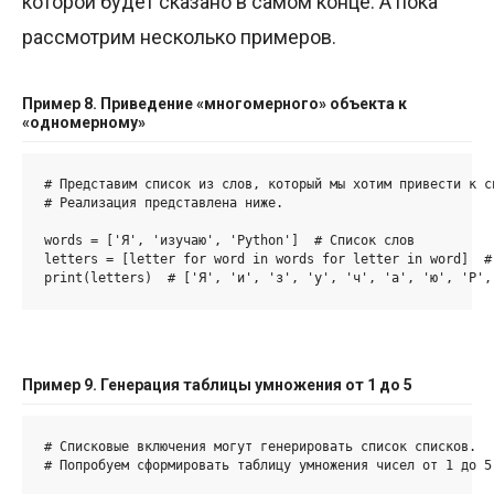
которой будет сказано в самом конце. А пока
рассмотрим несколько примеров.
Пример 8. Приведение «многомерного» объекта к
«одномерному»
# Представим список из слов, который мы хотим привести к с
# Реализация представлена ниже.

words = ['Я', 'изучаю', 'Python']  # Список слов

letters = [letter for word in words for letter in word]  #
print(letters)  # ['Я', 'и', 'з', 'у', 'ч', 'а', 'ю', 'P',
Пример 9. Генерация таблицы умножения от 1 до 5
# Списковые включения могут генерировать список списков. 

# Попробуем сформировать таблицу умножения чисел от 1 до 5.