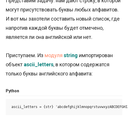
Представим задачу: нам дают строку, в которой
могут присутствовать буквы любых алфавитов.
И вот мы захотели составить новый список, где
напротив каждой буквы будет отмечено,
является ли она английской или нет.
Приступаем. Из
модуля
string
импортирован
объект
ascii_letters
, в котором содержатся
только буквы английского алфавита:
Python
ascii_letters = {str} 'abcdefghijklmnopqrstuvwxyzABCDEFGHI